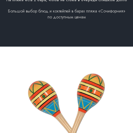
Большой выбор блюд и коктейлей в барах пляжа «Сочифорния»
по доступным ценам